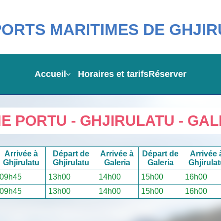
ORTS MARITIMES DE GHJI
Accueil
Horaires et tarifs
Réserver
NE PORTU - GHJIRULATU - GAL
Arrivée à
Départ de
Arrivée à
Départ de
Arrivée 
Ghjirulatu
Ghjirulatu
Galeria
Galeria
Ghjirula
09h45
13h00
14h00
15h00
16h00
09h45
13h00
14h00
15h00
16h00